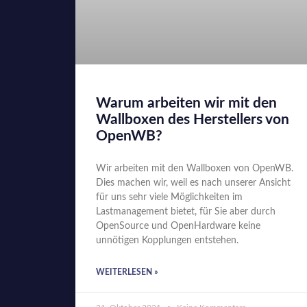
Warum arbeiten wir mit den
Wallboxen des Herstellers von
OpenWB?
Wir arbeiten mit den Wallboxen von OpenWB.
Dies machen wir, weil es nach unserer Ansicht
für uns sehr viele Möglichkeiten im
Lastmanagement bietet, für Sie aber durch
OpenSource und OpenHardware keine
unnötigen Kopplungen entstehen.
WEITERLESEN »