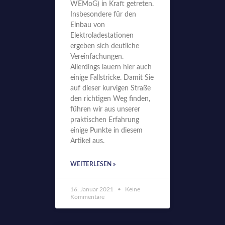
WEMoG) in Kraft getreten.
Insbesondere für den
Einbau von
Elektroladestationen
ergeben sich deutliche
Vereinfachungen.
Allerdings lauern hier auch
einige Fallstricke. Damit Sie
auf dieser kurvigen Straße
den richtigen Weg finden,
führen wir aus unserer
praktischen Erfahrung
einige Punkte in diesem
Artikel aus.
WEITERLESEN »
16. Januar 2021
Keine
Kommentare